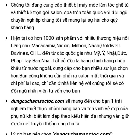
Chúng tôi đang cung cấp thiết bị máy móc làm tóc ghế tủ
và thiết kế trọn gói salon, spa trên toàn quốc với đội ngũ
chuyên nghiệp chúng tôi sẽ mang lại sự hài cho quý
khách hàng
Hiện tại có hơn 1000 sản phẩm với nhiều thương hiệu nổi
tiếng như Macadamia,Nioxin, Milbon, Nashi,Goldwell,
Davines, CHI… đến từ các quốc gia như Mỹ, Ý, Nhật,Đức,
Pháp, Tây Ban Nha…Tất cả đều là hàng chính hãng nhập
khẩu từ nước ngoài, cung cấp cho bạn nhiều sự lựa chọn
hơn.Bạn cũng không cần phải ra salon mất thời gian và
chi phí lại cao, chỉ cần ở nhà liên hệ với chúng tôi sẽ có
đội ngũ nhân viên tư vấn cho bạn
dungcuchamsoctoc.com
sẽ mang đến cho bạn 1 trải
nghiệm thiết thực, nhằm nâng cao và tôn vinh vẻ đẹp của
phụ nữ khi biết làm đẹp theo kiểu hiện đại nhưng vẫn giữ
được nét truyền thống ông cha ta
Lý do bạn nên chọn “
dungcuchamsoctoc.com
”: