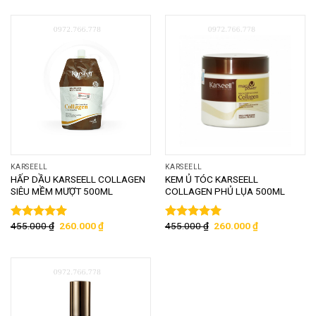
sao
KARSEELL
KARSEELL
HẤP DẦU KARSEELL COLLAGEN
KEM Ủ TÓC KARSEELL
SIÊU MỀM MƯỢT 500ML
COLLAGEN PHỦ LỤA 500ML
455.000
₫
260.000
₫
455.000
₫
260.000
₫
Được xếp
Được xếp
hạng
5.00
5
hạng
5.00
5
sao
sao