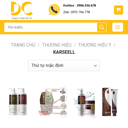
Skip
Hotline : 0906.336.678
to
Zalo :0972.766.778
content
TRANG CHỦ
/
THƯƠNG HIỆU
/
THƯƠNG HIỆU Ý
/
KARSEELL