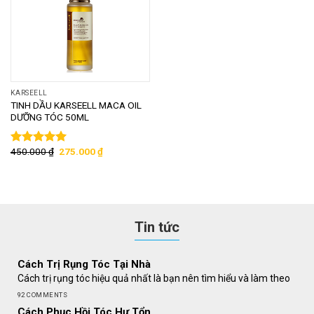
KARSEELL
TINH DẦU KARSEELL MACA OIL
DƯỠNG TÓC 50ML
450.000
₫
275.000
₫
Được xếp
hạng
5.00
5
sao
Tin tức
Cách Trị Rụng Tóc Tại Nhà
Cách trị rụng tóc hiệu quả nhất là bạn nên tìm hiểu và làm theo
92 COMMENTS
Cách Phục Hồi Tóc Hư Tổn