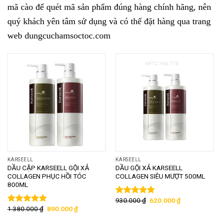
mã cào để quét mã sản phẩm đúng hàng chính hãng, nên
quý khách yên tâm sử dụng và có thể đặt hàng qua trang
web dungcuchamsoctoc.com
KARSEELL
KARSEELL
DẦU CẶP KARSEELL GỘI XẢ
DẦU GỘI XẢ KARSEELL
COLLAGEN PHỤC HỒI TÓC
COLLAGEN SIÊU MƯỢT 500ML
800ML
930.000
₫
620.000
₫
Được xếp
1.380.000
₫
890.000
₫
hạng
5.00
5
Được xếp
sao
hạng
5.00
5