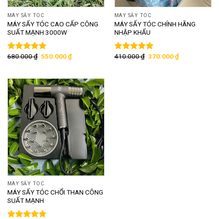
MÁY SẤY TÓC
MÁY SẤY TÓC
MÁY SẤY TÓC CAO CẤP CÔNG
MÁY SẤY TÓC CHÍNH HÃNG
SUẤT MẠNH 3000W
NHẬP KHẨU
680.000
₫
550.000
₫
410.000
₫
370.000
₫
Được xếp
Được xếp
hạng
5.00
5
hạng
5.00
5
sao
sao
MÁY SẤY TÓC
MÁY SẤY TÓC CHỔI THAN CÔNG
SUẤT MẠNH