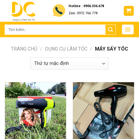
Skip
Hotline : 0906.336.678
to
Zalo :0972.766.778
content
TRANG CHỦ
/
DỤNG CỤ LÀM TÓC
/
MÁY SẤY TÓC