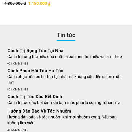
1.800.000
₫
1.150.000
₫
Được xếp
hạng
5.00
5
sao
Tin tức
Cách Trị Rụng Tóc Tại Nhà
Cách trị rụng tóc hiệu quả nhất là bạn nên tìm hiểu và làm theo
92 COMMENTS
Cách Phục Hồi Tóc Hư Tổn
Cách phục hồi tóc hư tổn tại nhà mà không cần đến salon mất
thời
85 COMMENTS
Cách Trị Tóc Dầu Bết Dính
Cách trị tóc dầu bết dính khi bạn mắc phải là con người sinh ra
Hướng Dẫn Bảo Vệ Tóc Nhuộm
Hướng dẫn bảo vệ tóc nhuộm khi mới nhuộm xong. Nếu bạn
không tìm hiểu
48 COMMENTS