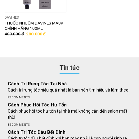
DAVINES
THUỐC NHUỘM DAVINES MASK
CHÍNH HÃNG 100ML
400.000
₫
280.000
₫
Tin tức
Cách Trị Rụng Tóc Tại Nhà
Cách trị rụng tóc hiệu quả nhất là bạn nên tìm hiểu và làm theo
92 COMMENTS
Cách Phục Hồi Tóc Hư Tổn
Cách phục hồi tóc hư tổn tại nhà mà không cần đến salon mất
thời
85 COMMENTS
Cách Trị Tóc Dầu Bết Dính
Cách trị tóc dầu bết dính khi bạn mắc phải là con người sinh ra