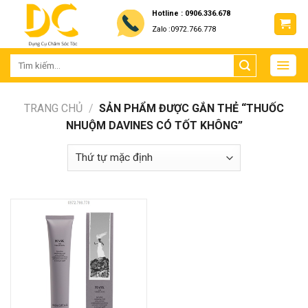
Skip
Hotline : 0906.336.678
to
Zalo :0972.766.778
content
TRANG CHỦ
/
SẢN PHẨM ĐƯỢC GẮN THẺ “THUỐC
NHUỘM DAVINES CÓ TỐT KHÔNG”